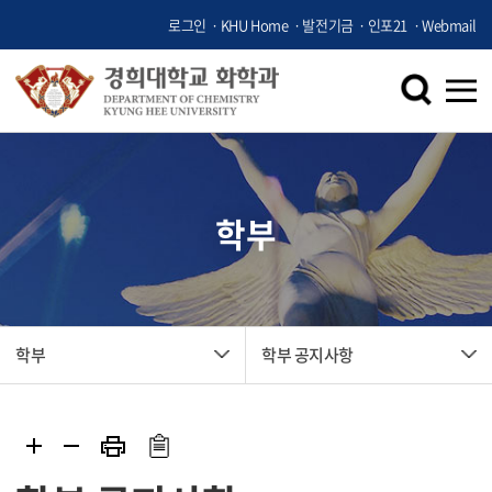
로그인
KHU Home
발전기금
인포21
Webmail
학부
학부
학부 공지사항