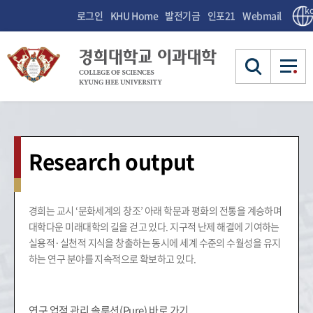
ko
로그인
KHU Home
발전기금
인포21
Webmail
연구자 연구정보(PURE)
연구자 연구정보(PURE)
Research output
대학소개
대학소개
교육목적 체계도
교육과정
교육과정
경희는 교시 ‘문화세계의 창조’ 아래 학문과 평화의 전통을 계승하며
학장 인사말
대학
교육목적 체계도
교육목표
학과 및 융합전공 소개
대학다운 미래대학의 길을 걷고 있다. 지구적 난제 해결에 기여하는
교육과정 종합안내
교수 소개
학사안내
학사안내
실용적·실천적 지식을 창출하는 동시에 세계 수준의 수월성을 유지
소개
학과시행세칙
학장 인사말
행정실 소
이과대학 연혁
하는 연구 분야를 지속적으로 확보하고 있다.
교육과
교육과정 종합안내
졸업능력 인증제도
개
교육목표
학사 일정
생활안내
생활안내
행정실 소개
정
학과 및 융합전
학사제도 안내
학과시행세칙
위원회 소개
학사안
학사 일정
공 소개
위원회 소
연구 업적 관리 솔루션(Pure) 바로 가기