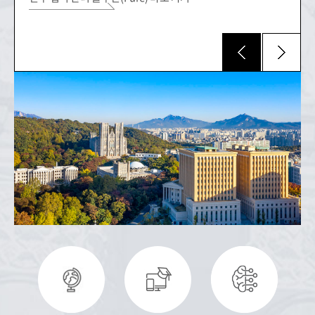
찾아오시는 길
개
학생활동
공지사항
공지사항
내
졸업능력 인증제도
장학제도
학사제도 안내
교수 소개
생활안
학생활동
교육지원 시설
찾아오시
News & Event
자료실
자료실
는 길
내
이과대학 연혁
학사
장학제도
공지
News &
연구/세미
장학
Event
나
대학원
사항
교육지원 시설
취업/창업
학사
공모/대회
연구/세미나
공모/대회
교육/연수
장학
교육/연수
수상
Focus
대학원
수상
취업/창업
Focus