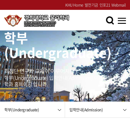
KHU Home
발전기금
인포21
Webmail
학부
(Undergraduate)
최첨단 연구와 교육이 이루어지는
학부(Undergraduate) 입학안내(Admission) 이과대학 물리
학과 홈페이지 입니다.
입학안내(Admission)
학부(Undergraduate)