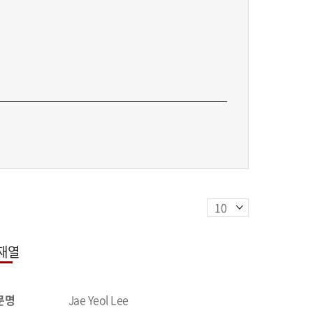
재열
문명
Jae Yeol Lee