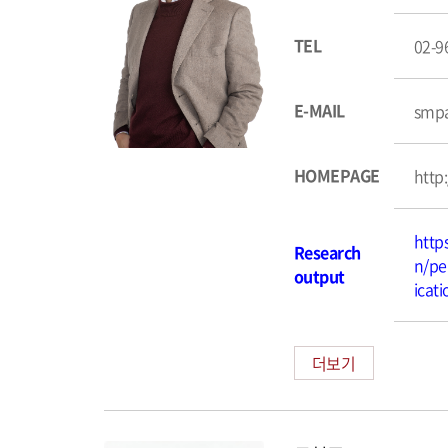
TEL
02-9
E-MAIL
smpa
HOMEPAGE
http
http
Research
n/pe
output
icati
더보기