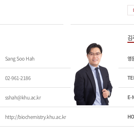
김
Sang Soo Hah
영
TE
02-961-2186
E-
sshah@khu.ac.kr
HO
http://biochemistry.khu.ac.kr