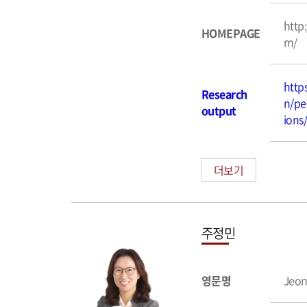
http
HOMEPAGE
m/
http
Research
n/pe
output
ions
더보기
주정민
영문명
Jeon