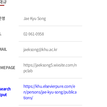
재규
문명
Jae Kyu Song
L
02-961-0958
MAIL
jaeksong@khu.ac.kr
https://jaeksong5.wixsite.com/n
MEPAGE
pclab
https://khu.elsevierpure.com/e
se
arch
n/persons/jae-kyu-song/publica
tput
tions/