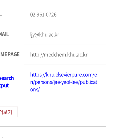
L
02-961-0726
MAIL
ljy@khu.ac.kr
MEPAGE
http://medchem.khu.ac.kr
https://khu.elsevierpure.com/e
search
n/persons/jae-yeol-lee/publicati
tput
ons/
더보기