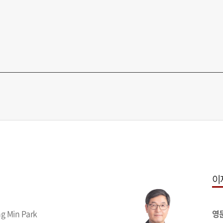
이
g Min Park
영