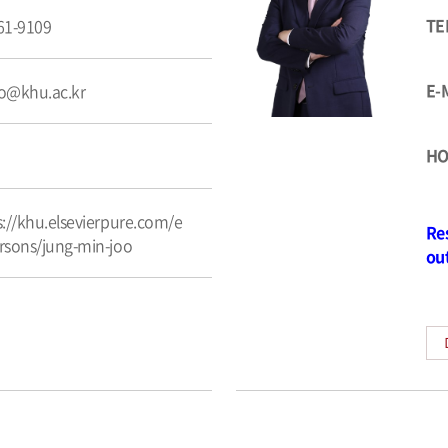
TE
61-9109
E-
o@khu.ac.kr
HO
s://khu.elsevierpure.com/e
Re
rsons/jung-min-joo
ou