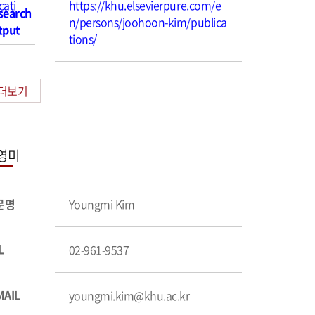
cati
https://khu.elsevierpure.com/e
search
n/persons/joohoon-kim/publica
tput
tions/
더보기
영미
문명
Youngmi Kim
L
02-961-9537
MAIL
youngmi.kim@khu.ac.kr