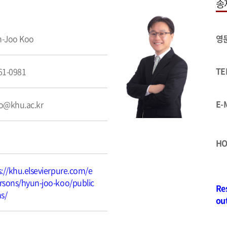
송
-Joo Koo
영
TE
61-0981
E-
o@khu.ac.kr
HO
s://khu.elsevierpure.com/e
rsons/hyun-joo-koo/public
Re
ns/
ou