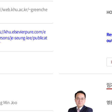
://web.khu.ac.kr/~greenche
HO
s://khu.elsevierpure.com/e
Re
rsons/je-seung-lee/publicat
ou
/
임
g Min Joo
영