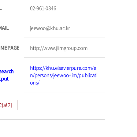
L
02-961-0346
MAIL
jeewoo@khu.ac.kr
MEPAGE
http://www.jlimgroup.com
https://khu.elsevierpure.com/e
search
n/persons/jeewoo-lim/publicati
tput
ons/
더보기