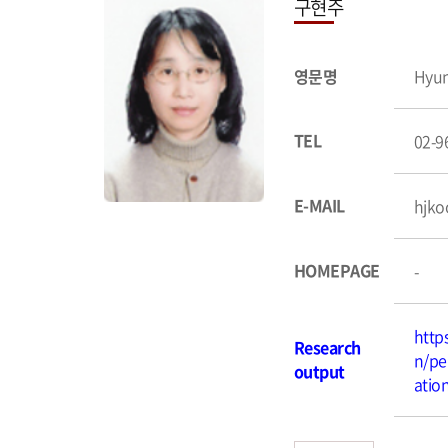
구현주
영문명
Hyun
TEL
02-9
E-MAIL
hjko
HOMEPAGE
-
http
Research
n/pe
output
atio