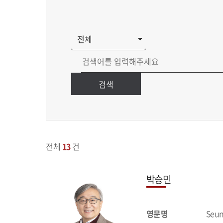
검색
전체
13
건
박승민
영문명
Seun