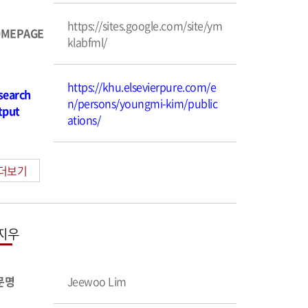
https://sites.google.com/site/ym
MEPAGE
klabfml/
https://khu.elsevierpure.com/e
search
n/persons/youngmi-kim/public
tput
ations/
더보기
지우
문명
Jeewoo Lim