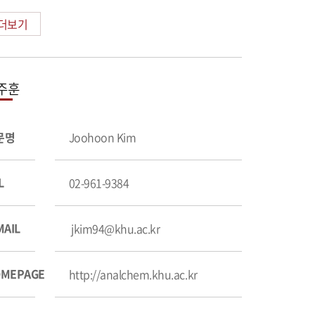
더보기
주훈
문명
Joohoon Kim
L
02-961-9384
MAIL
jkim94@khu.ac.kr
MEPAGE
http://analchem.khu.ac.kr