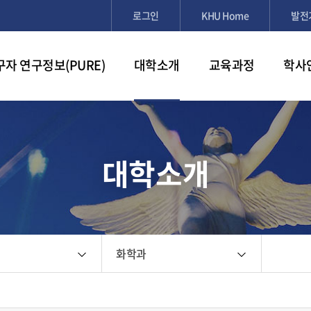
검색창 열기
로그인
KHU Home
발전
구자 연구정보(PURE)
대학소개
교육과정
학사
대학소개
화학과