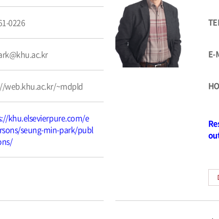
TE
61-0226
E-
rk@khu.ac.kr
HO
://web.khu.ac.kr/~mdpld
s://khu.elsevierpure.com/e
Re
rsons/seung-min-park/publ
ou
ons/